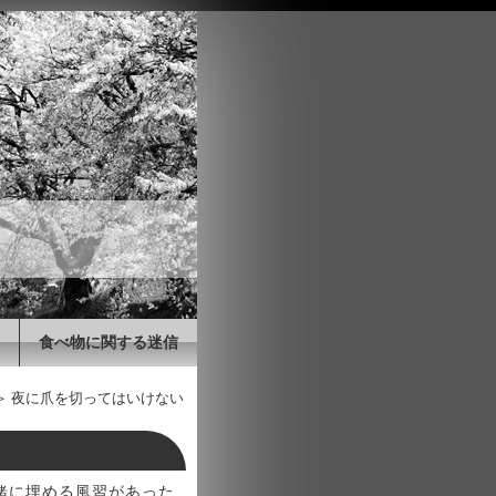
食べ物に関する迷信
＞ 夜に爪を切ってはいけない
緒に埋める風習があった