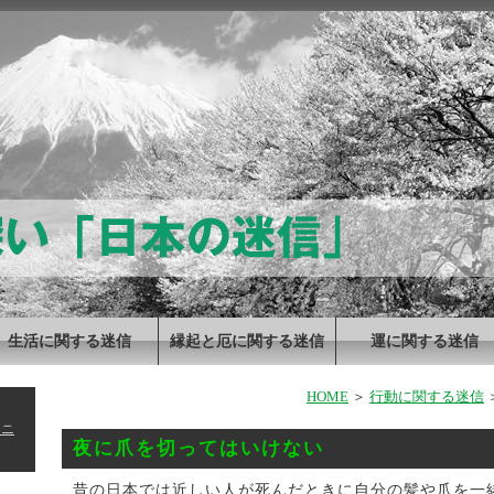
生活に関する迷信
縁起と厄に関する迷信
運に関する迷信
HOME
＞
行動に関する迷信
ーニ
夜に爪を切ってはいけない
昔の日本では近しい人が死んだときに自分の髪や爪を一