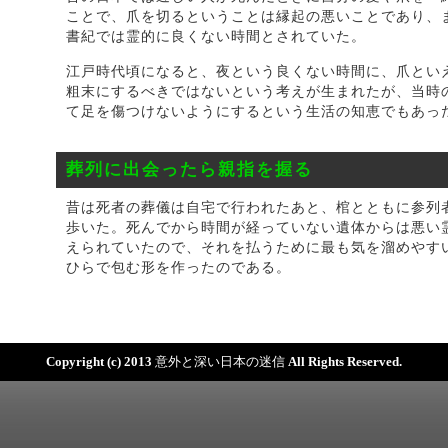
ことで、爪を切るということは縁起の悪いことであり、
書紀では霊的に良くない時間とされていた。
江戸時代頃になると、夜という良くない時間に、爪とい
粗末にするべきではないという考えが生まれたが、当時
て足を傷つけないようにするという生活の知恵でもあっ
葬列に出会ったら親指を握る
昔は死者の葬儀は自宅で行われたあと、棺とともに参列
歩いた。死んでから時間が経っていない遺体からは悪い
えられていたので、それを払うために最も気を溜めやす
ひらで包む形を作ったのである。
Copyright (c) 2013
意外と深い日本の迷信
All Rights Reserved.