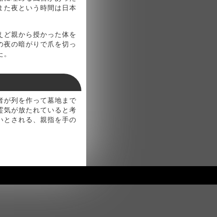
また夜という時間は日本
えど親から授かった体を
の夜の暗がりで爪を切っ
た。
者が列を作って墓地まで
霊気が放たれていると考
いとされる、親指を手の